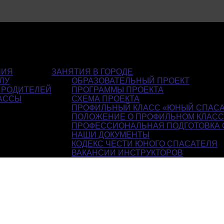
НИЯ
ЗАНЯТИЯ В ГОРОДЕ
ЛУ
ОБРАЗОВАТЕЛЬНЫЙ ПРОЕКТ
 РОДИТЕЛЕЙ
ПРОГРАММЫ ПРОЕКТА
АССЫ
СХЕМА ПРОЕКТА
ПРОФИЛЬНЫЙ КЛАСС «ЮНЫЙ СПАСА
ПОЛОЖЕНИЕ О ПРОФИЛЬНОМ КЛАС
ПРОФЕССИОНАЛЬНАЯ ПОДГОТОВКА 
НАШИ ДОКУМЕНТЫ
КОДЕКС ЧЕСТИ ЮНОГО СПАСАТЕЛЯ
ВАКАНСИИ ИНСТРУКТОРОВ