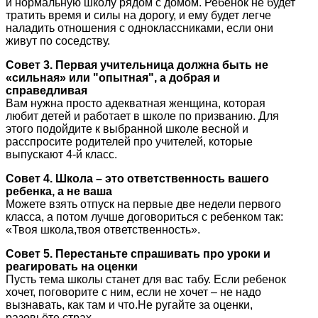
и нормальную школу рядом с домом. Ребенок не будет
тратить время и силы на дорогу, и ему будет легче
наладить отношения с одноклассниками, если они
живут по соседству.
Совет 3. Первая учительница должна быть не
«сильная» или "опытная", а добрая и
справедливая
Вам нужна просто адекватная женщина, которая
любит детей и работает в школе по призванию. Для
этого подойдите к выбранной школе весной и
расспросите родителей про учителей, которые
выпускают 4-й класс.
Совет 4. Школа – это ответственность вашего
ребенка, а не ваша
Можете взять отпуск на первые две недели первого
класса, а потом лучше договориться с ребенком так:
«Твоя школа,твоя ответственность».
Совет 5. Перестаньте спрашивать про уроки и
реагировать на оценки
Пусть тема школы станет для вас табу. Если ребенок
хочет, поговорите с ним, если не хочет – не надо
вызнавать, как там и что.Не ругайте за оценки,
разовьёте страх.