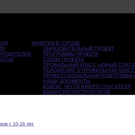
НИЯ
ЗАНЯТИЯ В ГОРОДЕ
ЛУ
ОБРАЗОВАТЕЛЬНЫЙ ПРОЕКТ
 РОДИТЕЛЕЙ
ПРОГРАММЫ ПРОЕКТА
АССЫ
СХЕМА ПРОЕКТА
ПРОФИЛЬНЫЙ КЛАСС «ЮНЫЙ СПАСА
ПОЛОЖЕНИЕ О ПРОФИЛЬНОМ КЛАС
ПРОФЕССИОНАЛЬНАЯ ПОДГОТОВКА 
НАШИ ДОКУМЕНТЫ
КОДЕКС ЧЕСТИ ЮНОГО СПАСАТЕЛЯ
ВАКАНСИИ ИНСТРУКТОРОВ
в с 10-16 лет.