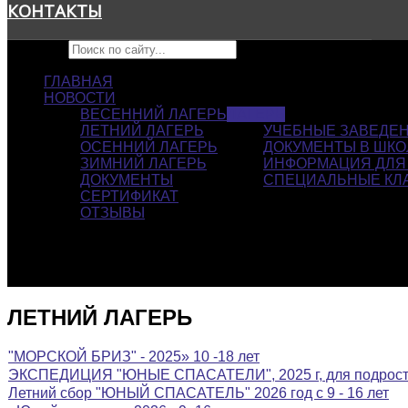
КОНТАКТЫ
Искать...
ГЛАВНАЯ
НОВОСТИ
ВЕСЕННИЙ ЛАГЕРЬ
ЛАГЕРЬ
ЛЕТНИЙ ЛАГЕРЬ
УЧЕБНЫЕ ЗАВЕДЕ
ОСЕННИЙ ЛАГЕРЬ
ДОКУМЕНТЫ В ШКО
ЗИМНИЙ ЛАГЕРЬ
ИНФОРМАЦИЯ ДЛЯ
ДОКУМЕНТЫ
СПЕЦИАЛЬНЫЕ КЛ
СЕРТИФИКАТ
ОТЗЫВЫ
ЛЕТНИЙ ЛАГЕРЬ
"МОРСКОЙ БРИЗ" - 2025» 10 -18 лет
ЭКСПЕДИЦИЯ "ЮНЫЕ СПАСАТЕЛИ", 2025 г, для подростко
Летний сбор "ЮНЫЙ СПАСАТЕЛЬ" 2026 год с 9 - 16 лет